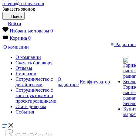
sereno@sestluve.com
Заказать звонок
Поиск
Войти
Избранные товары
0
Корзина
0
Радиаторы
О компании
О компании
Скачать брошюру
Отзывы
Лицензии
Сотрудничество с
О
Конфигуратор
дизайнерами
радиаторе
Гориз
Сотрудничество с
насте
конструкторами и
радиа
проектировщиками
Seren
Стать дилером
Купит
События
марке