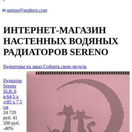
ППТ Липецк, стр.18.
sereno@sestluve.com
ИНТЕРНЕТ-МАГАЗИН
НАСТЕННЫХ ВОДЯНЫХ
РАДИАТОРОВ SERENO
Радиаторы на заказ
Собрать свою модель
Радиатор
Sereno
SLK-S
в:64,5 x
д:85 х 7,5
см
24 720
руб.
41
200
руб.
-
40
%