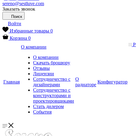
sereno@sestluve.com
Заказать звонок
Поиск
Войти
Избранные товары
0
Корзина
0
Р
О компании
О компании
Скачать брошюру
Отзывы
Лицензии
Сотрудничество с
О
Главная
Конфигуратор
дизайнерами
радиаторе
Сотрудничество с
конструкторами и
проектировщиками
Стать дилером
События