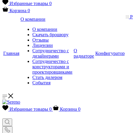
Избранные товары
0
Корзина
0
Р
О компании
О компании
Скачать брошюру
Отзывы
Лицензии
Сотрудничество с
О
Главная
Конфигуратор
дизайнерами
радиаторе
Сотрудничество с
конструкторами и
проектировщиками
Стать дилером
События
Избранные товары
0
Корзина
0